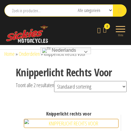
Ga
naar
de
sickies.nl
0
inhoud
Menu
Nederlands
Home
»
Onderdelen
»
Knipperlicht Rechts Voor
Knipperlicht Rechts Voor
Toont alle 2 resultaten
knipperlicht rechts voor