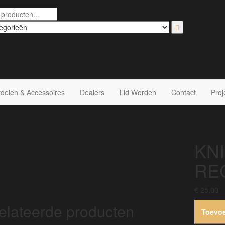
delen & Accessoires
Dealers
Lid Worden
Contact
Proj
KN
RE
€
25,00
elateerde producten
Toevo