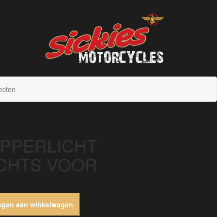
sickies.nl
ecten
IPPERLICHT
CHTS VOOR
egen aan winkelwagen