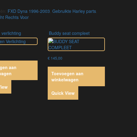
eën:
FXD Dyna 1996-2003
,
Gebruikte Harley parts
,
cht Rechts Voor
 verlichting
buddy seat compleet
€
145,00
gen aan
wagen
Toevoegen aan
winkelwagen
View
Quick View