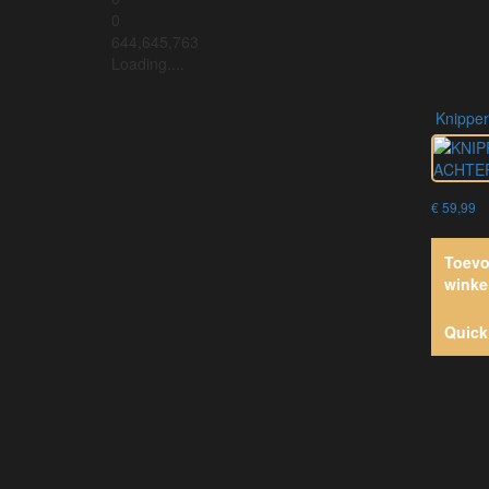
0
644,645,763
Loading....
knippe
€
59,99
Toevo
winke
Quick