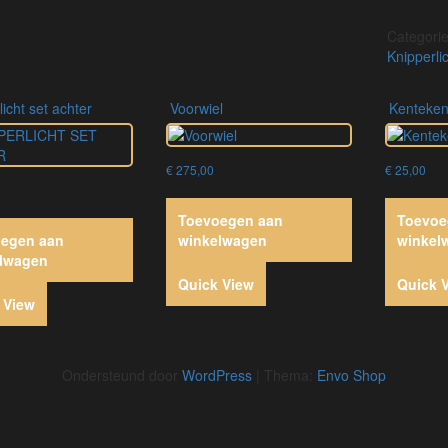
Categori
Knipperli
rlicht set achter
voorwiel
kenteken
€
275,00
€
25,00
Toevoegen aan
Toevoe
egen aan
winkelwagen
winkel
lwagen
Quick View
Quick 
 View
Ondersteund door
WordPress
|
Thema:
Envo Shop