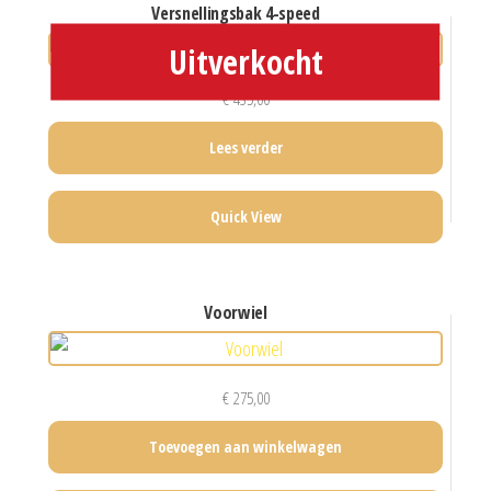
versnellingsbak 4-speed
€
435,00
Lees verder
Quick View
voorwiel
€
275,00
Toevoegen aan winkelwagen