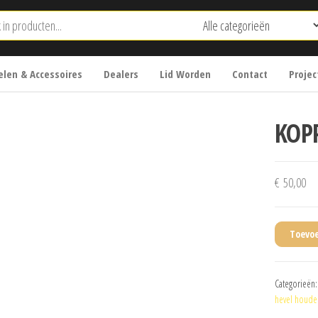
len & Accessoires
Dealers
Lid Worden
Contact
Projec
KOP
€
50,00
Toevo
Categorieën
hevel houde