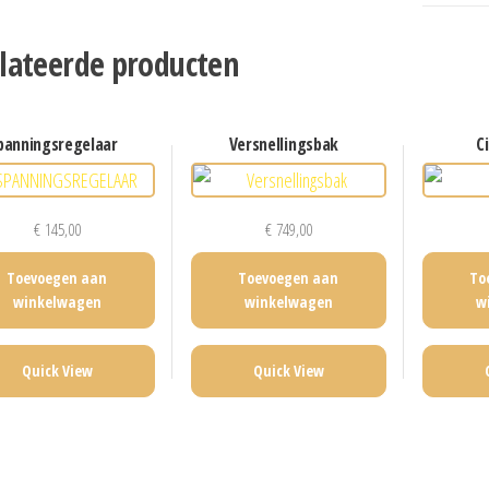
lateerde producten
spanningsregelaar
versnellingsbak
€
145,00
€
749,00
Toevoegen aan
Toevoegen aan
To
winkelwagen
winkelwagen
w
Quick View
Quick View