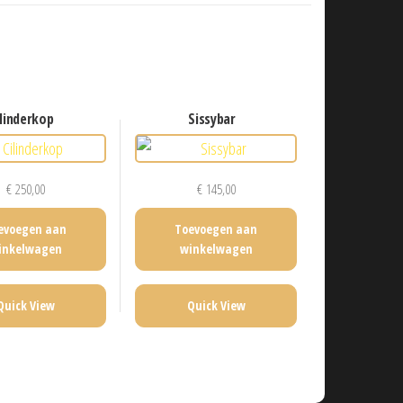
cilinderkop
sissybar
€
250,00
€
145,00
evoegen aan
Toevoegen aan
inkelwagen
winkelwagen
Quick View
Quick View