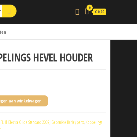
0
€ 0,00
ten
PELINGS HEVEL HOUDER
egen aan winkelwagen
:
FLHT Electra Glide Standard 2009
,
Gebruikte Harley parts
,
Koppelings
r