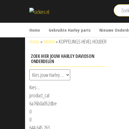
Ga
sickies.nl
naar
de
inhoud
Home
Gebruikte Harley parts
Nieuwe Onderde
Home
»
Winkel
»
KOPPELINGS HEVEL HOUDER
ZOEK HIER JOUW HARLEY DAVIDSON
ONDERDELEN
Kies ...
product_cat
6a76b0a052dbe
0
0
644,645,763