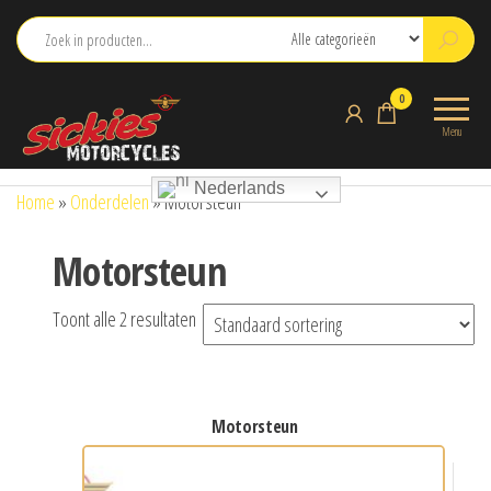
Ga
naar
de
sickies.nl
0
inhoud
Menu
Nederlands
Home
»
Onderdelen
»
Motorsteun
Motorsteun
Toont alle 2 resultaten
motorsteun