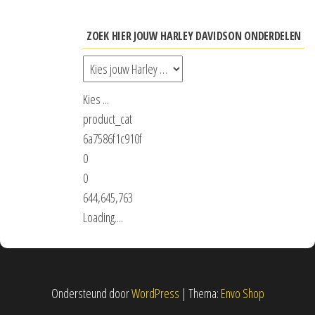
ZOEK HIER JOUW HARLEY DAVIDSON ONDERDELEN
Kies ...
product_cat
6a7586f1c910f
0
0
644,645,763
Loading....
Ondersteund door
WordPress
|
Thema:
Envo Shop