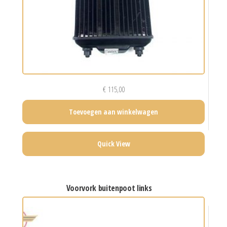
€
115,00
Toevoegen aan winkelwagen
Quick View
voorvork buitenpoot links