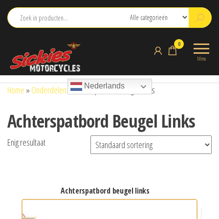
Ga
naar
de
sickies.nl
0
inhoud
Menu
Nederlands
Home
»
Onderdelen
»
Achterspatbord Beugel Links
Achterspatbord Beugel Links
Enig resultaat
achterspatbord beugel links