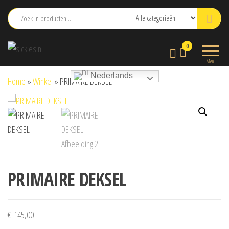
Ga
naar
de
sickies.nl
0
inhoud
Menu
Nederlands
Home
»
Winkel
»
PRIMAIRE DEKSEL
PRIMAIRE DEKSEL
€
145,00