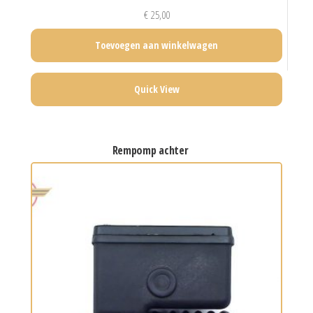
€
25,00
Toevoegen aan winkelwagen
Quick View
rempomp achter