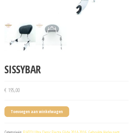
SISSYBAR
€
195,00
Toevoegen aan winkelwagen
Categorieën:
FLHTCU Ultra Classic Electra Glide 2014-2016
,
Gebruikte Harley parts
,