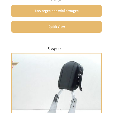
Toevoegen aan winkelwagen
Quick View
sissybar