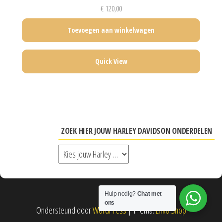
€
120,00
Toevoegen aan winkelwagen
Quick View
ZOEK HIER JOUW HARLEY DAVIDSON ONDERDELEN
Hulp nodig?
Chat met
ons
Ondersteund door
WordPress
|
Thema:
Envo Shop