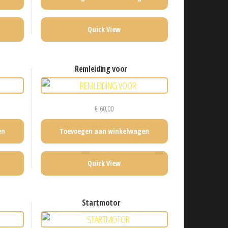
Quick View
remleiding voor
€
60,00
en
Toevoegen aan winkelwagen
Quick View
startmotor