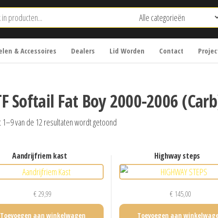
len & Accessoires
Dealers
Lid Worden
Contact
Projec
TF Softail Fat Boy 2000-2006 (Carb
t 1–9 van de 12 resultaten wordt getoond
aandrijfriem kast
highway steps
€
29,99
€
145,00
Toevoegen aan winkelwagen
Toevoegen aan winkelwag