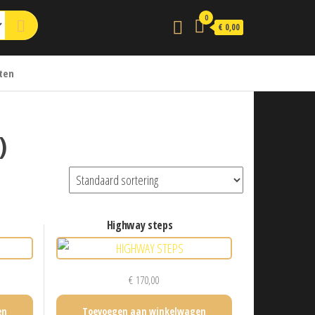
0
€ 0,00
ten
)
highway steps
€
170,00
en
Toevoegen aan winkelwagen