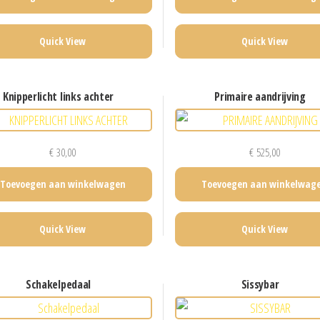
Quick View
Quick View
knipperlicht links achter
primaire aandrijving
€
30,00
€
525,00
Toevoegen aan winkelwagen
Toevoegen aan winkelwag
Quick View
Quick View
schakelpedaal
sissybar