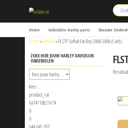
Ga
sickies.nl
naar
de
inhoud
Home
Gebruikte Harley parts
Nieuwe Onderde
Home
»
Model
»
FLSTF Softail Fat Boy 2000-2006 (Carb)
FLS
ZOEK HIER JOUW HARLEY DAVIDSON
ONDERDELEN
Resultaa
Kies ...
product_cat
6a7411db21e74
0
0
644,645,763