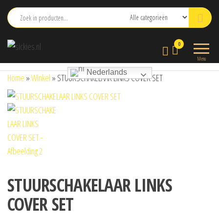
Ga
naar
de
sickies.nl
0
inhoud
Menu
Nederlands
Home
»
Winkel
»
STUURSCHAKELAAR LINKS COVER SET
STUURSCHAKELAAR LINKS
COVER SET