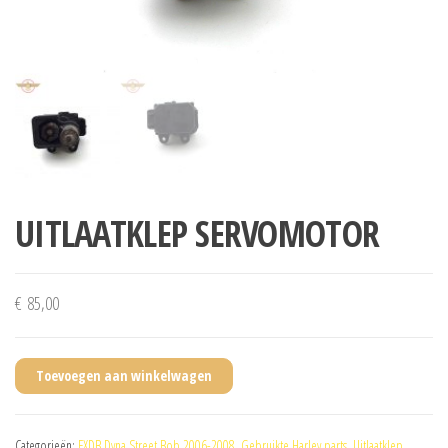
UITLAATKLEP SERVOMOTOR
€
85,00
Toevoegen aan winkelwagen
Categorieën:
FXDB Dyna Street Bob 2006-2008
,
Gebruikte Harley parts
,
Uitlaatklep