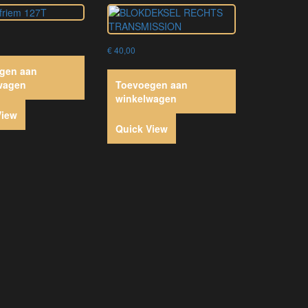
€
40,00
gen aan
wagen
Toevoegen aan
winkelwagen
View
Quick View