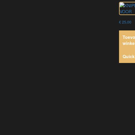
€
25,00
Toevo
winke
Quick