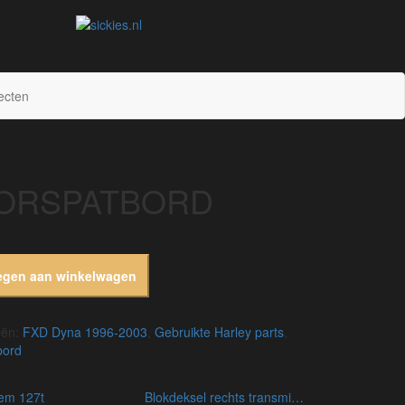
sickies.nl
ecten
ORSPATBORD
egen aan winkelwagen
eën:
FXD Dyna 1996-2003
,
Gebruikte Harley parts
,
bord
riem 127t
blokdeksel rechts transmission