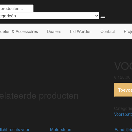
delen & Accessoires
Dealers
Lid Worden
Contact
Proj
VO
€
120,00
Toevo
elateerde producten
Categori
Voorspat
rlicht rechts voor
motorsteun
aandrijf