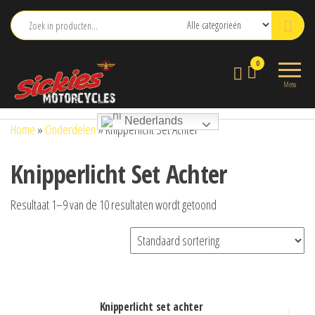
Ga
naar
de
sickies.nl
0
inhoud
Menu
Nederlands
Home
»
Onderdelen
»
Knipperlicht Set Achter
Knipperlicht Set Achter
Resultaat 1–9 van de 10 resultaten wordt getoond
knipperlicht set achter