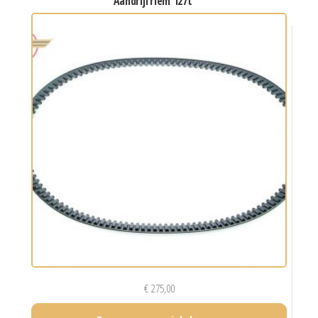
aandrijfriem 127t
€
275,00