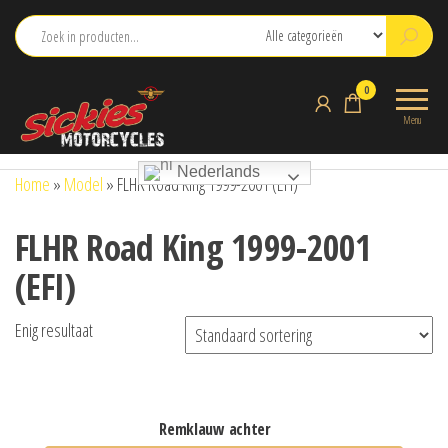
Ga
naar
de
sickies.nl
0
inhoud
Menu
Nederlands
Home
»
Model
»
FLHR Road King 1999-2001 (EFI)
FLHR Road King 1999-2001
(EFI)
Enig resultaat
remklauw achter