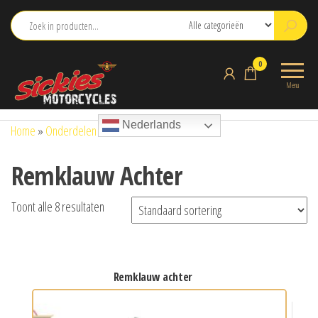
Ga
naar
de
sickies.nl
0
inhoud
Menu
Nederlands
Home
»
Onderdelen
»
Remklauw Achter
Remklauw Achter
Toont alle 8 resultaten
remklauw achter