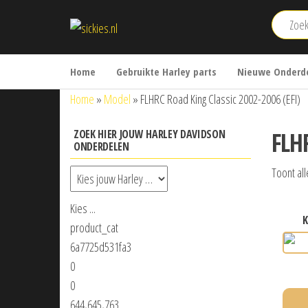
Ga
sickies.nl
naar
de
inhoud
Home
Gebruikte Harley parts
Nieuwe Onderde
Home
»
Model
»
FLHRC Road King Classic 2002-2006 (EFI)
FLH
ZOEK HIER JOUW HARLEY DAVIDSON
ONDERDELEN
Toont all
Kies ...
product_cat
6a7725d531fa3
0
0
644,645,763