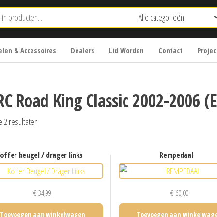
len & Accessoires
Dealers
Lid Worden
Contact
Projec
RC Road King Classic 2002-2006 (E
e 2 resultaten
koffer beugel / drager links
rempedaal
€
34,99
€
60,00
Toevoegen aan winkelwagen
Toevoegen aan winkelwag