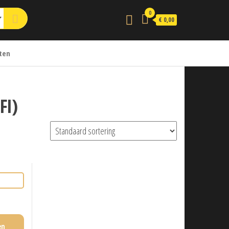
0
€ 0,00
ten
FI)
en