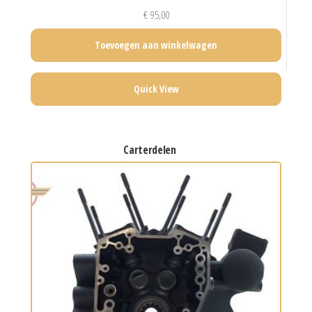
€
95,00
Toevoegen aan winkelwagen
Quick View
carterdelen