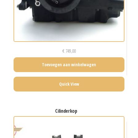
€
749,00
Toevoegen aan winkelwagen
Quick View
cilinderkop