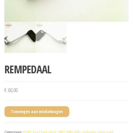
REMPEDAAL
€
60,00
Toevoegen aan winkelwagen
Categorieën:
FLHRC Road King Classic 2002-2006 (EFI)
,
Gebruikte Harley parts
,