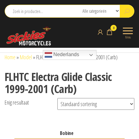
Ga
naar
de
sickies.nl
0
inhoud
Menu
Nederlands
Home
»
Model
»
FLHTC Electra Glide Classic 1999-2001 (Carb)
FLHTC Electra Glide Classic
1999-2001 (Carb)
Enig resultaat
bobine