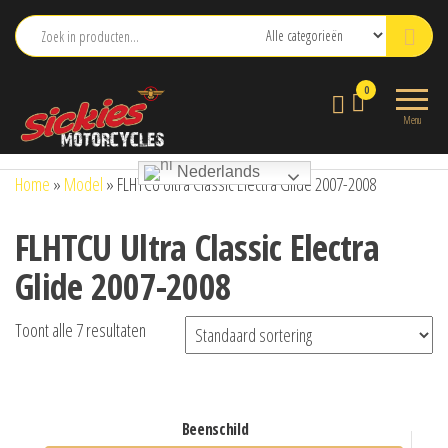
Ga
naar
de
sickies.nl
0
inhoud
Menu
Nederlands
Home
»
Model
»
FLHTCU Ultra Classic Electra Glide 2007-2008
FLHTCU Ultra Classic Electra
Glide 2007-2008
Toont alle 7 resultaten
beenschild