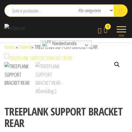
Ga
naar
de
sickies.nl
0
inhoud
Menu
Nederlands
Home
»
Winkel
»
TREEPLANK SUPPORT BRACKET REAR
TREEPLANK SUPPORT BRACKET
REAR