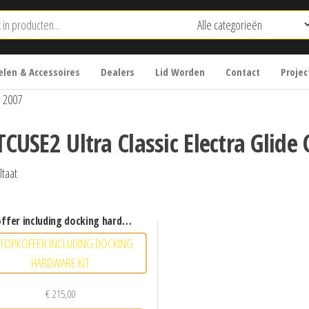
len & Accessoires
Dealers
Lid Worden
Contact
Projec
O 2007
TCUSE2 Ultra Classic Electra Glide
ltaat
ffer including docking hardware kit
€
215,00