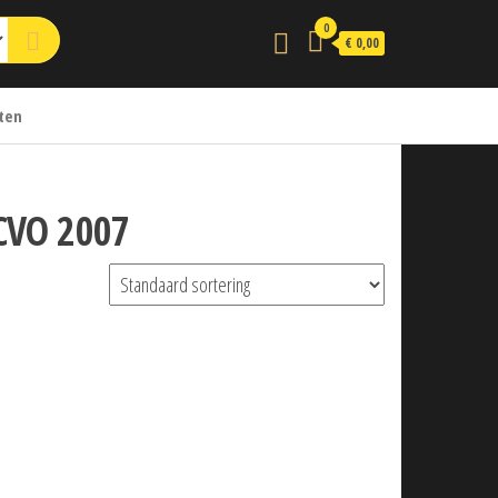
0
€ 0,00
ten
 CVO 2007