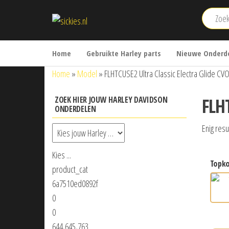
Ga
sickies.nl
naar
de
inhoud
Home
Gebruikte Harley parts
Nieuwe Onderde
Home
»
Model
»
FLHTCUSE2 Ultra Classic Electra Glide CV
FLH
ZOEK HIER JOUW HARLEY DAVIDSON
ONDERDELEN
Enig resu
Kies ...
topko
product_cat
6a7510ed0892f
0
0
644,645,763