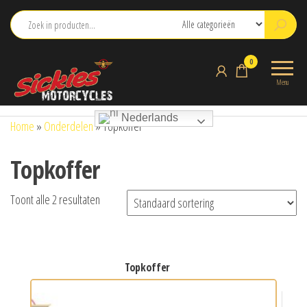
Ga
naar
de
sickies.nl
0
inhoud
Menu
Nederlands
Home
»
Onderdelen
»
Topkoffer
Topkoffer
Toont alle 2 resultaten
topkoffer