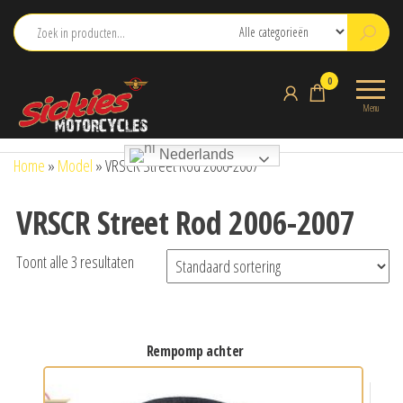
Ga
naar
de
sickies.nl
0
inhoud
Menu
Nederlands
Home
»
Model
»
VRSCR Street Rod 2006-2007
VRSCR Street Rod 2006-2007
Toont alle 3 resultaten
rempomp achter