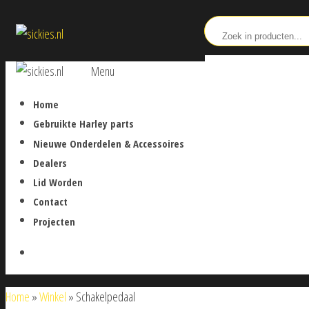
Ga
sickies.nl
naar
de
sickies.nl
Menu
inhoud
Home
Gebruikte Harley parts
Nieuwe Onderdelen & Accessoires
Dealers
Lid Worden
Contact
Projecten
Home
»
Winkel
»
Schakelpedaal