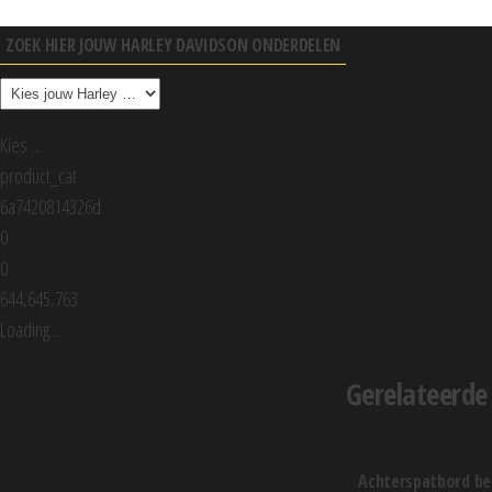
ZOEK HIER JOUW HARLEY DAVIDSON ONDERDELEN
Kies ...
product_cat
6a7420814326d
0
0
644,645,763
Loading....
Gerelateerde
achterspatbord beugel rechts