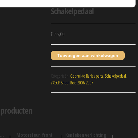
Schakelpedaal
€
55,00
Toevoegen aan winkelwagen
Categorieën:
Gebruikte Harley parts
,
Schakelpedaal
,
VRSCR Street Rod 2006-2007
 producten
motorsteun front
kenteken verlichting