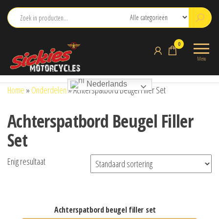
Ga
naar
de
sickies.nl
0
inhoud
Menu
Nederlands
Home
»
Onderdelen
»
Achterspatbord Beugel Filler Set
Achterspatbord Beugel Filler
Set
Enig resultaat
achterspatbord beugel filler set