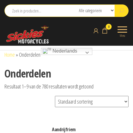
Ga
naar
de
sickies.nl
0
inhoud
Menu
Nederlands
Home
»
Onderdelen
Onderdelen
Resultaat 1–9 van de 780 resultaten wordt getoond
aandrijfriem