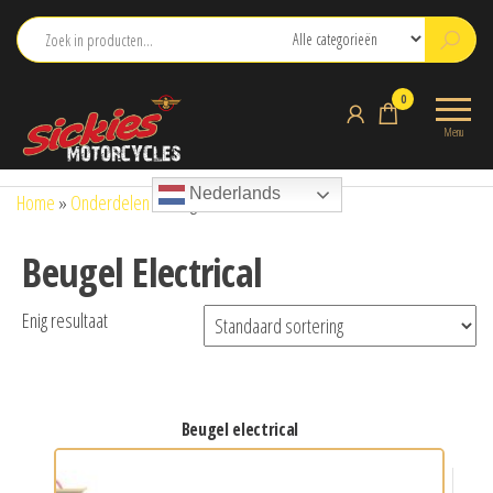
Ga
naar
de
sickies.nl
0
inhoud
Menu
Nederlands
Home
»
Onderdelen
»
Beugel Electrical
Beugel Electrical
Enig resultaat
beugel electrical