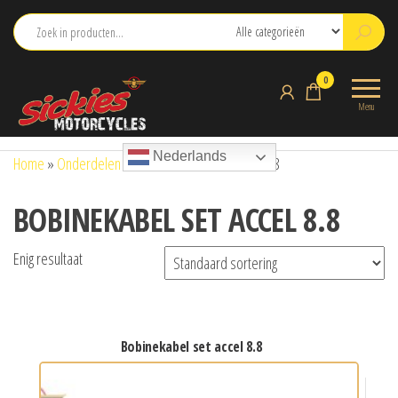
Ga
naar
de
sickies.nl
0
inhoud
Menu
Nederlands
Home
»
Onderdelen
»
BOBINEKABEL SET ACCEL 8.8
BOBINEKABEL SET ACCEL 8.8
Enig resultaat
bobinekabel set accel 8.8