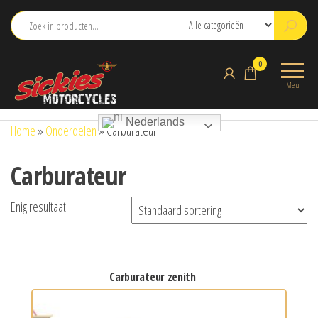
Ga
naar
de
sickies.nl
0
inhoud
Menu
Nederlands
Home
»
Onderdelen
»
Carburateur
Carburateur
Enig resultaat
carburateur zenith