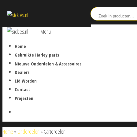
Ga
sickies.nl
naar
de
sickies.nl
Menu
inhoud
Home
Gebruikte Harley parts
Nieuwe Onderdelen & Accessoires
Dealers
Lid Worden
Contact
Projecten
Home
»
Onderdelen
»
Carterdelen