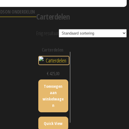
VIDSON ONDERDELEN
Carterdelen
Enig resultaat
carterdelen
€
425,00
Toevoegen
aan
winkelwage
n
Quick View