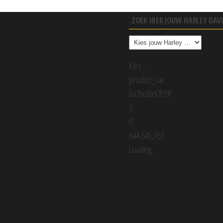
ZOEK HIER JOUW HARLEY DA
Kies ...
product_cat
6a76cda97f19f
0
0
644,645,763
Loading....