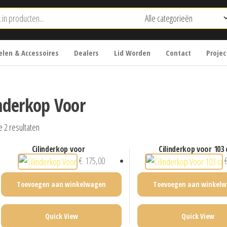
len & Accessoires
Dealers
Lid Worden
Contact
Projec
inderkop Voor
e 2 resultaten
cilinderkop voor
cilinderkop voor 103 
€
175,00
Toevoegen aan winkelwagen
Toevoegen aan winkel
Quick View
Quick View