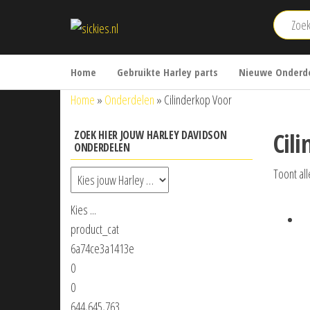
Ga
sickies.nl
naar
de
inhoud
Home
Gebruikte Harley parts
Nieuwe Onderde
Home
»
Onderdelen
»
Cilinderkop Voor
Cil
ZOEK HIER JOUW HARLEY DAVIDSON
ONDERDELEN
Toont all
Kies ...
product_cat
6a74ce3a1413e
0
0
644,645,763