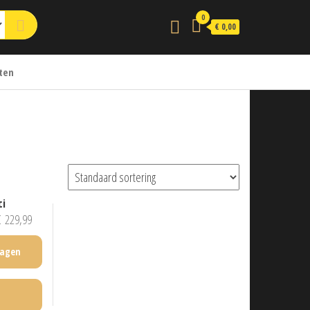
0
€ 0,00
ten
ci
€
229,99
wagen