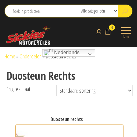
Ga
naar
de
sickies.nl
0
inhoud
Menu
Nederlands
Home
»
Onderdelen
»
Duosteun Rechts
Duosteun Rechts
Enig resultaat
duosteun rechts