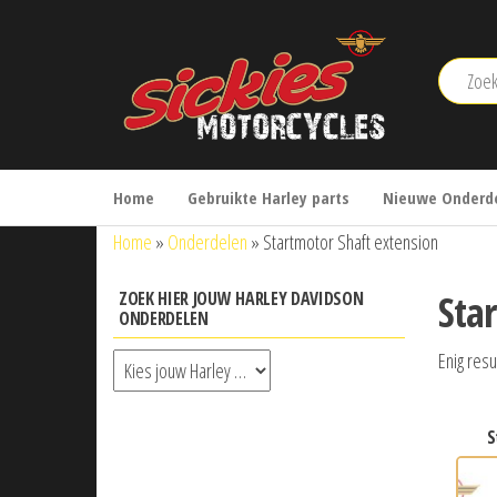
Ga
naar
de
inhoud
sickies.nl
Home
Gebruikte Harley parts
Nieuwe Onderde
Home
»
Onderdelen
»
Startmotor Shaft extension
Sta
ZOEK HIER JOUW HARLEY DAVIDSON
ONDERDELEN
Enig resu