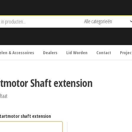
len & Accessoires
Dealers
Lid Worden
Contact
Projec
rtmotor Shaft extension
ltaat
startmotor shaft extension