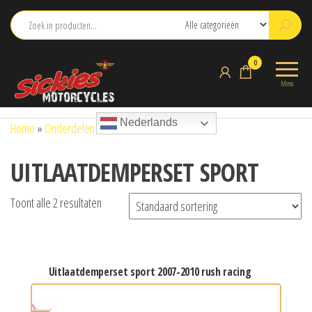
Ga
naar
de
sickies.nl
0
inhoud
Menu
Nederlands
Home
»
Onderdelen
»
UITLAATDEMPERSET SPORT
UITLAATDEMPERSET SPORT
Toont alle 2 resultaten
uitlaatdemperset sport 2007-2010 rush racing