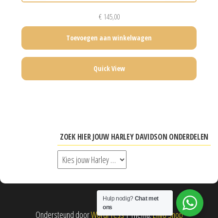
€
145,00
Toevoegen aan winkelwagen
Quick View
ZOEK HIER JOUW HARLEY DAVIDSON ONDERDELEN
Hulp nodig?
Chat met
ons
Ondersteund door
WordPress
|
Thema:
Envo Shop