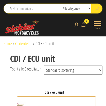
Ga
naar
de
sickies.nl
0
inhoud
Menu
Home
»
Onderdelen
»
CDI / ECU unit
CDI / ECU unit
Toont alle 8 resultaten
cdi / ecu unit