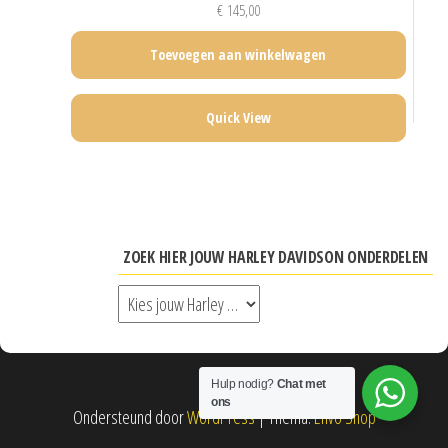
€
145,00
Toevoegen aan winkelwagen
Quick View
ZOEK HIER JOUW HARLEY DAVIDSON ONDERDELEN
Hulp nodig?
Chat met
ons
Ondersteund door
WordPress
|
Thema:
Envo Shop