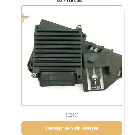
cdi / ecu unit
€
224,99
Toevoegen aan winkelwagen