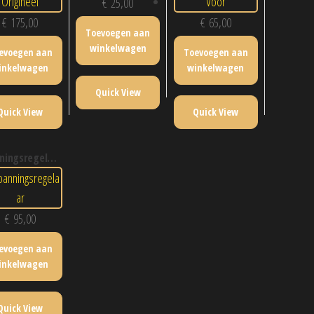
€
25,00
€
175,00
€
65,00
Toevoegen aan
winkelwagen
evoegen aan
Toevoegen aan
inkelwagen
winkelwagen
Quick View
Quick View
Quick View
ningsregelaar
€
95,00
evoegen aan
inkelwagen
Quick View