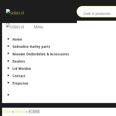
Ga
sickies.nl
naar
de
sickies.nl
Menu
inhoud
Home
Gebruikte Harley parts
Nieuwe Onderdelen & Accessoires
Dealers
Lid Worden
Contact
Projecten
Home
»
Winkel
»
BOBINE