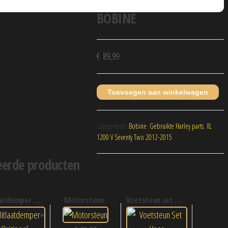
BOBINE
€
89,99
Toevoegen aan winkelwagen
Categorieën:
Bobine
,
Gebruikte Harley parts
,
XL
1200 V Seventy Two 2012-2015
eerde producten
atdemper origineel
motorsteun
voetsteun set voor