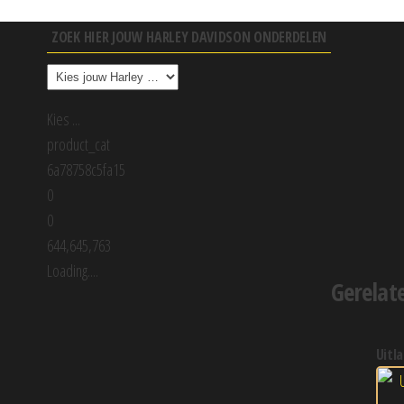
ZOEK HIER JOUW HARLEY DAVIDSON ONDERDELEN
Kies ...
product_cat
6a78758c5fa15
0
0
644,645,763
Loading....
Gerelat
uitla