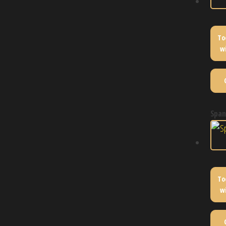
To
w
span
To
w