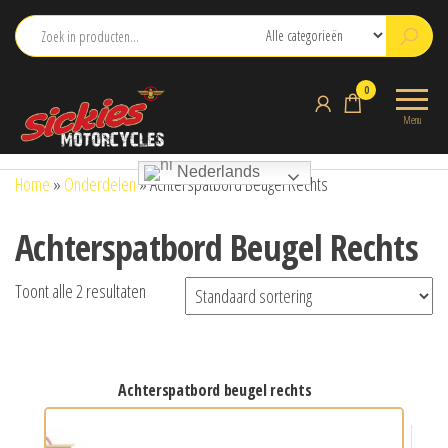
Ga
naar
de
sickies.nl
0
inhoud
Menu
Nederlands
Home
»
Onderdelen
»
Achterspatbord Beugel Rechts
Achterspatbord Beugel Rechts
Toont alle 2 resultaten
achterspatbord beugel rechts