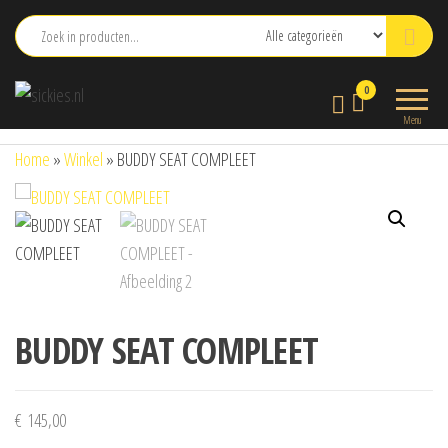
Ga
naar
de
sickies.nl
0
inhoud
Menu
Home
»
Winkel
»
BUDDY SEAT COMPLEET
BUDDY SEAT COMPLEET
€
145,00