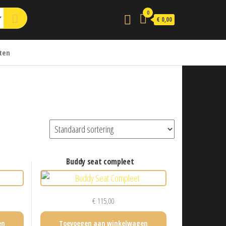
0
€ 0,00
ten
buddy seat compleet
€
115,00
en
Toevoegen aan winkelwagen