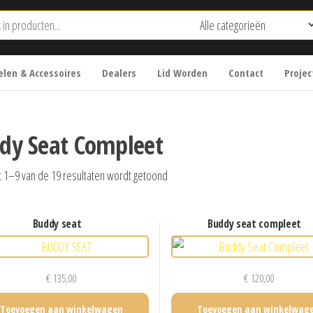
len & Accessoires
Dealers
Lid Worden
Contact
Projec
dy Seat Compleet
t 1–9 van de 19 resultaten wordt getoond
buddy seat
buddy seat compleet
€
135,00
€
120,00
Toevoegen aan winkelwagen
Toevoegen aan winkelwag