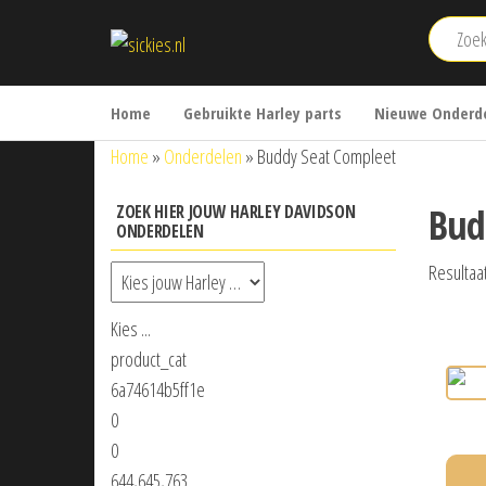
Ga
sickies.nl
naar
de
inhoud
Home
Gebruikte Harley parts
Nieuwe Onderde
Home
»
Onderdelen
»
Buddy Seat Compleet
Bud
ZOEK HIER JOUW HARLEY DAVIDSON
ONDERDELEN
Resultaa
Kies ...
product_cat
6a74614b5ff1e
0
0
644,645,763