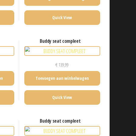
Quick View
buddy seat compleet
€
139,99
en
Toevoegen aan winkelwagen
Quick View
buddy seat compleet