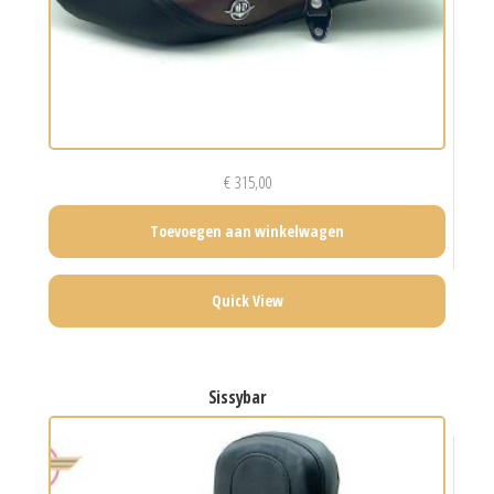
€
315,00
Toevoegen aan winkelwagen
Quick View
sissybar