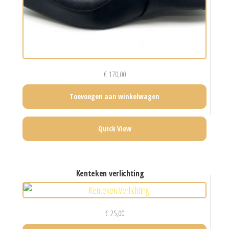
€
170,00
Toevoegen aan winkelwagen
Quick View
kenteken verlichting
€
25,00