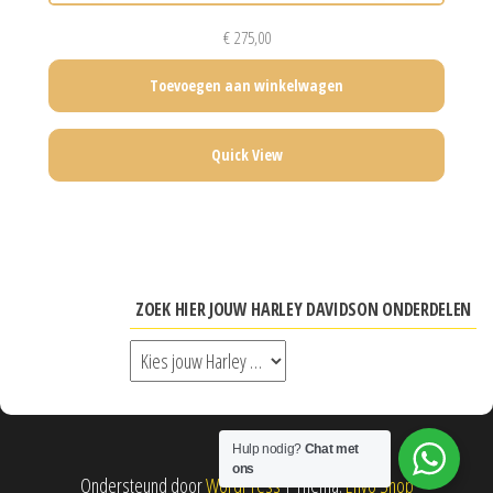
€
275,00
Toevoegen aan winkelwagen
Quick View
ZOEK HIER JOUW HARLEY DAVIDSON ONDERDELEN
Hulp nodig?
Chat met
ons
Ondersteund door
WordPress
|
Thema:
Envo Shop