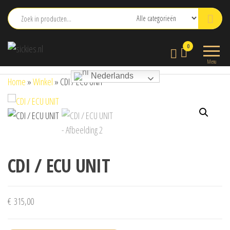
Ga
naar
de
sickies.nl
0
inhoud
Menu
Nederlands
Home
»
Winkel
»
CDI / ECU UNIT
CDI / ECU UNIT
€
315,00