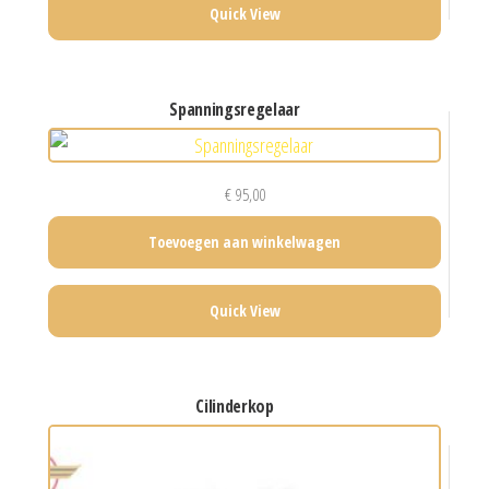
Quick View
spanningsregelaar
€
95,00
Toevoegen aan winkelwagen
Quick View
cilinderkop