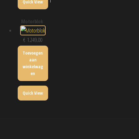
Quick View
motorblok
€
1.249,00
Toevoegen
aan
winkelwag
en
Quick View