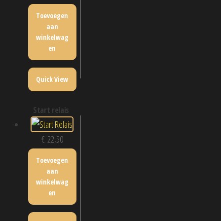
Toevoegen
aan
winkelwag
en
Quick View
start relais
€
22,50
Toevoegen
aan
winkelwag
en