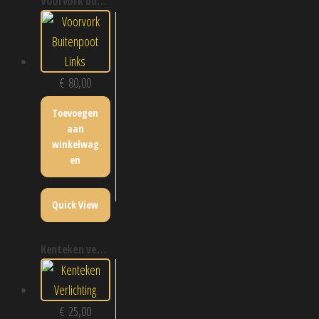
voorvork buitenpoot links
€
80,00
Toevoegen
aan
winkelwag
en
Quick View
kenteken verlichting
€
25,00