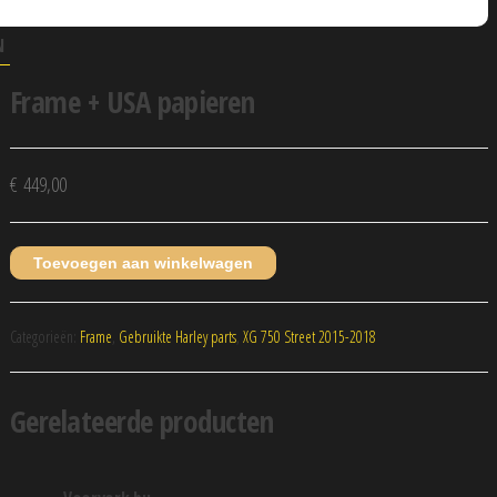
N
Frame + USA papieren
€
449,00
Toevoegen aan winkelwagen
Categorieën:
Frame
,
Gebruikte Harley parts
,
XG 750 Street 2015-2018
Gerelateerde producten