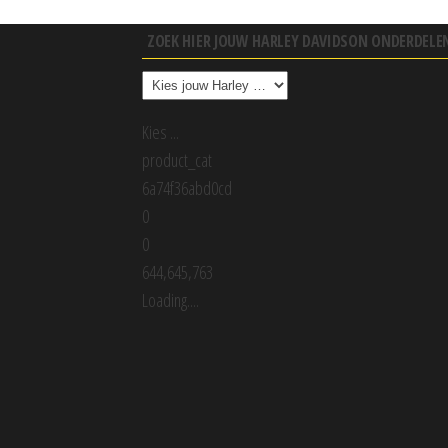
ZOEK HIER JOUW HARLEY DAVIDSON ONDERDELE
Kies ...
product_cat
6a74f36abd0cd
0
0
644,645,763
Loading....