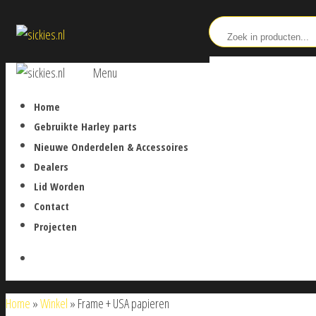
Ga
sickies.nl
naar
de
sickies.nl
Menu
inhoud
Home
Gebruikte Harley parts
Nieuwe Onderdelen & Accessoires
Dealers
Lid Worden
Contact
Projecten
Home
»
Winkel
»
Frame + USA papieren