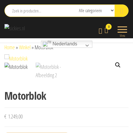
Ga
naar
de
sickies.nl
0
inhoud
Menu
Nederlands
Home
»
Winkel
»
Motorblok
Motorblok
€
1.249,00